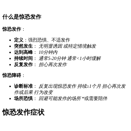
什么是惊恐发作
惊恐发作
：
定义
：强烈恐惧、不适发作
突然发生
：
无明显诱因
或特定情境触发
达到高峰
：
10分钟内
持续时间
：
通常5-20分钟
通常<1小时缓解
反复发作
：
担心再次发作
惊恐障碍
：
诊断标准
：
反复出现惊恐发作
持续≥1个月
担心再次发
作或后果
行为改变
场所恐惧
：
回避可能发作的场所
*或需要陪伴
惊恐发作症状