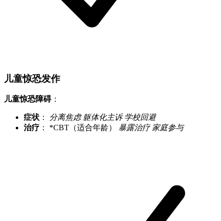
儿童惊恐发作
儿童惊恐障碍
：
症状
：
分离焦虑
躯体化主诉
学校回避
治疗
： *CBT（适合年龄）
暴露治疗
家庭参与