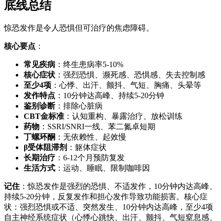
底线总结
惊恐发作是令人恐惧但可治疗的焦虑障碍。
核心要点
：
常见疾病
：终生患病率5-10%
核心症状
：强烈恐惧、濒死感、恐惧感、失去控制感
至少4项
：心悸、出汗、颤抖、气短、胸痛、头晕等
发作特点
：10分钟达高峰、持续5-20分钟
鉴别诊断
：排除心脏病
CBT金标准
：认知重构、暴露治疗、放松训练
药物
：SSRI/SNRI一线、苯二氮卓短期
丁螺环酮
：无依赖性、起效慢
β受体阻滞剂
：躯体症状
长期治疗
：6-12个月预防复发
生活方式
：运动、睡眠、限制咖啡因
记住
：惊恐发作是强烈的恐惧、不适发作，10分钟内达高峰、
持续5-20分钟，反复发作和担心发作导致功能损害。核心症
状：强烈恐惧或不适、突然发生、10分钟内达高峰，至少4项
自主神经系统症状（心悸心跳快、出汗、颤抖、气短窒息感、