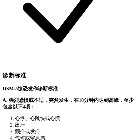
诊断标准
DSM-5惊恐发作诊断标准
：
A. 强烈恐惧或不适
，
突然发生
，
在10分钟内达到高峰
，
至少
包含以下4项
：
心悸、心跳快或心慌
出汗
颤抖或发抖
气短或窒息感