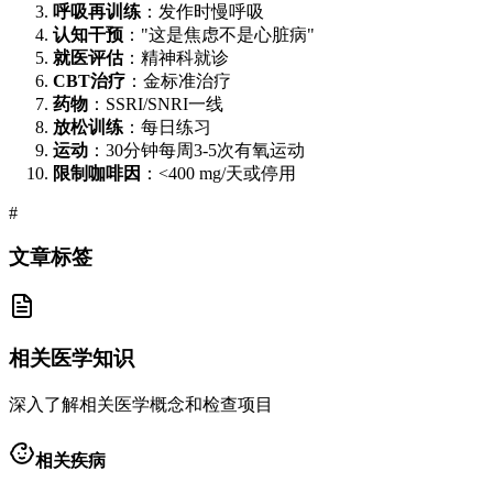
呼吸再训练
：发作时慢呼吸
认知干预
："这是焦虑不是心脏病"
就医评估
：精神科就诊
CBT治疗
：金标准治疗
药物
：SSRI/SNRI一线
放松训练
：每日练习
运动
：30分钟每周3-5次有氧运动
限制咖啡因
：<400 mg/天或停用
#
文章标签
相关医学知识
深入了解相关医学概念和检查项目
相关疾病