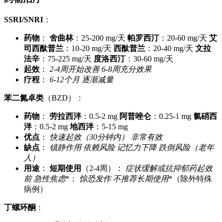
SSRI/SNRI
：
药物
：
舍曲林
：25-200 mg/天
帕罗西汀
：20-60 mg/天
艾
司西酞普兰
：10-20 mg/天
西酞普兰
：20-40 mg/天
文拉
法辛
：75-225 mg/天
度洛西汀
：30-60 mg/天
起效
：
2-4周开始改善
6-8周充分效果
疗程
：
6-12个月
逐渐减量
苯二氮卓类
（BZD）：
药物
：
劳拉西泮
：0.5-2 mg
阿普唑仑
：0.25-1 mg
氯硝西
泮
：0.5-2 mg
地西泮
：5-15 mg
优点
：
快速起效（30分钟内）
非常有效
缺点
：
镇静作用
依赖风险
记忆力下降
跌倒风险（老年
人）
用途
：
短期使用
（2-4周）：
症状缓解或抗抑郁药起效
前
急性焦虑
*：
惊恐发作
不推荐长期使用
*（除外特殊
病例）
丁螺环酮
：