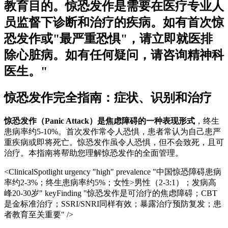
教育目的。惊恐发作是需要在医疗专业人
员监督下诊断和治疗的疾病。如有首次惊
恐发作或"最严重恐惧"，请立即就医排
除心脏病。如有任何疑问，请咨询精神科
医生。"
惊恐发作完全指南：症状、识别和治疗
惊恐发作（Panic Attack）是焦虑障碍的一种表现形式
，终生
患病率约5-10%。首次发作常令人恐惧，患者常认为自己患严
重疾病或即将死亡。惊恐发作虽令人恐惧，但不会致死，且可
治疗。本指南将帮助您理解惊恐发作的全面管理。
<ClinicalSpotlight urgency "high" prevalence "中国惊恐障碍患病
率约2-3%；终生患病率约5%；女性>男性（2-3:1）；发病高
峰20-30岁" keyFinding "惊恐发作是可治疗的焦虑障碍；CBT
是金标准治疗；SSRI/SNRI同样有效；暴露治疗预防复发；患
者教育至关重要" />