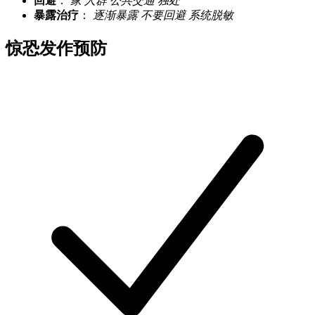
回避
：
家
人群
公共交通
独处
暴露治疗
：
逐渐暴露
不要回避
系统脱敏
惊恐发作预防