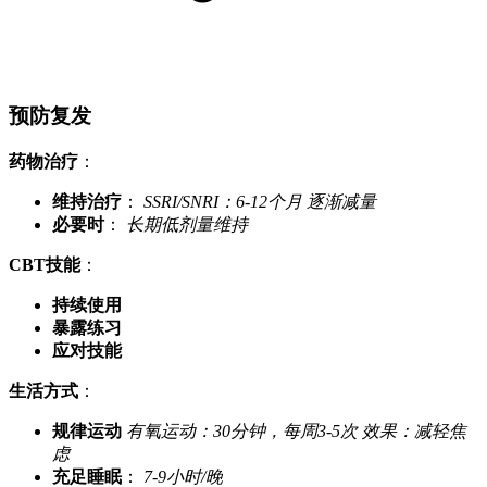
预防复发
药物治疗
：
维持治疗
：
SSRI/SNRI：6-12个月
逐渐减量
必要时
：
长期低剂量维持
CBT技能
：
持续使用
暴露练习
应对技能
生活方式
：
规律运动
有氧运动：30分钟，每周3-5次
效果：减轻焦
虑
充足睡眠
：
7-9小时/晚