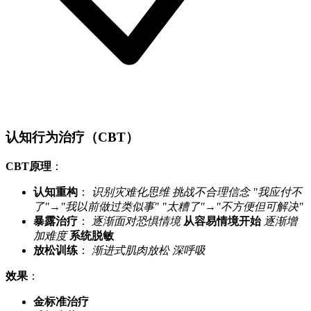
认知行为治疗（CBT）
CBT原理
：
认知重构
：
识别灾难化思维
挑战不合理信念
"我应付不
了"→"我以前做过类似事"
"太糟了"→"不方便但可解决"
暴露治疗
：
逐渐面对恐惧情境
从容易情境开始
逐渐增
加难度
系统脱敏
放松训练
：
渐进式肌肉放松
深呼吸
效果
：
金标准治疗