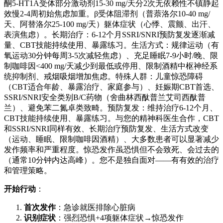
酮5-HT1A受体部分激动剂15-30 mg/天分2次无依赖性不镇静起
效慢2-4周初始焦虑加重。β受体阻滞剂（普萘洛尔10-40 mg/
天、阿替洛尔25-100 mg/天）躯体症状（心悸、震颤、出汗、
表演焦虑）。长期治疗：6-12个月SSRI/SNRI预防复发逐渐减
量、CBT技能持续使用、暴露练习。生活方式：规律运动（有
氧运动30分钟每周3-5次减轻焦虑）、充足睡眠7-9小时/晚、限
制咖啡因<400 mg/天减少到最低或停用、限制酒精中枢神经系
统抑制剂、戒烟吸烟增加焦虑。特殊人群：儿童惊恐障碍
（CBT适合年龄、暴露治疗、家庭参与）、妊娠期CBT首选、
SSRI/SNRI安全类别B/C药物（舍曲林西酞普兰艾司西酞普
兰）、避免苯二氮卓类致畸。预防复发：维持治疗6-12个月、
CBT技能持续使用、暴露练习。与您的精神科医生合作，CBT
和SSRI/SNRI同样有效、长期治疗预防复发、生活方式改变
（运动、睡眠、限制咖啡因酒精）、大多数患者可以显著减少
发作频率和严重程度。惊恐发作虽恐惧但不会致死、会过去的
（通常10分钟内达高峰）。您不是独自面对——有有效的治疗
和管理策略。
开始行动
：
首次发作
：急诊就医排除心脏病
识别症状
：强烈恐惧+4项躯体症状→惊恐发作