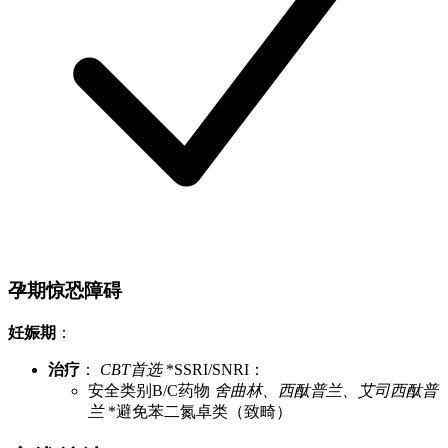
孕期惊恐障碍
妊娠期
：
治疗
：
CBT首选
*SSRI/SNRI：
安全类别B/C药物
舍曲林、西酞普兰、艾司西酞普
兰
*避免苯二氮卓类（致畸）