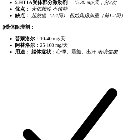
5-HT1A受体部分激动剂
：
15-30 mg/天，分2次
优点
：
无依赖性
不镇静
缺点
：
起效慢（2-4周）
初始焦虑加重（前1-2周）
β受体阻滞剂
：
普萘洛尔
：10-40 mg/天
阿替洛尔
：25-100 mg/天
用途
：
躯体症状
：心悸、震颤、出汗
表演焦虑