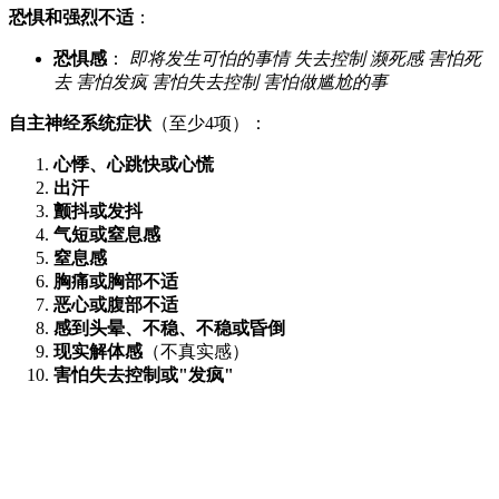
恐惧和强烈不适
：
恐惧感
：
即将发生可怕的事情
失去控制
濒死感
害怕死
去
害怕发疯
害怕失去控制
害怕做尴尬的事
自主神经系统症状
（至少4项）：
心悸、心跳快或心慌
出汗
颤抖或发抖
气短或窒息感
窒息感
胸痛或胸部不适
恶心或腹部不适
感到头晕、不稳、不稳或昏倒
现实解体感
（不真实感）
害怕失去控制或"发疯"