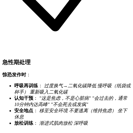
急性期处理
惊恐发作时
：
呼吸再训练
：
过度换气→二氧化碳降低
慢呼吸（纸袋或
杯手）
重新吸入二氧化碳
认知干预
：
"这是焦虑，不是心脏病"
"会过去的，通常
10分钟内达高峰"
"不会死去或发疯"
安全地点
：
移至安全环境
不要逃离（维持焦虑）
坐下
休息
放松训练
：
渐进式肌肉放松
深呼吸