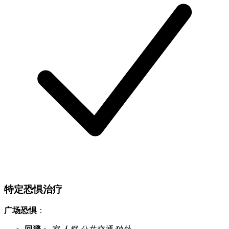
特定恐惧治疗
广场恐惧
：