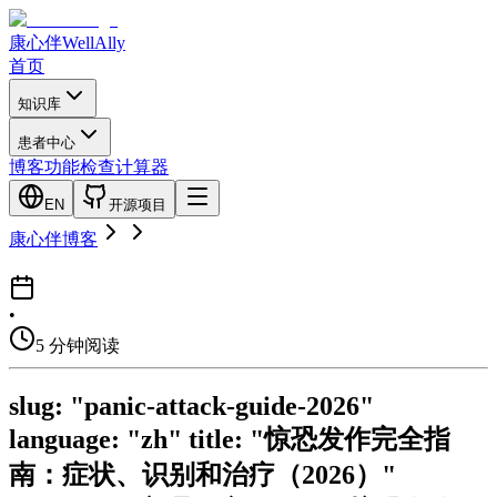
康心伴
WellAlly
首页
知识库
患者中心
博客
功能检查
计算器
EN
开源项目
康心伴博客
•
5
分钟阅读
slug: "panic-attack-guide-2026"
language: "zh" title: "惊恐发作完全指
南：症状、识别和治疗（2026）"