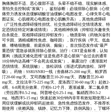
胸痛胸部不适、恶心腹部不适、头晕不稳不稳、现实解体感、
害怕失去控制或"发疯"）。鉴别诊断：必须排除心脏病（心绞
痛劳力诱发休息缓解硝酸甘油缓解心电图改变、心律失常心电
图证实、心肌梗死心电图改变心肌酶升高），其他焦虑障碍
（广泛性焦虑障碍慢性担忧、社交焦虑障碍社交情境诱发、特
定恐惧症特定对象或情境），其他精神疾病（抑郁症兴趣丧失
自杀观念、双相障碍躁狂抑郁发作），物质影响（药物兴奋剂
可卡因、酒精戒断性焦虑、咖啡因），医疗疾病（甲亢、低血
糖、嗜铬细胞瘤、前庭疾病、癫痫）。首次惊恐发作或"最严
重恐惧"需急诊就医排除心脏病。治疗：CBT是金标准，认知
重构（挑战灾难化思维"这是焦虑不是心脏病""会过去的通常
10分钟内达高峰""不会死去或发疯"）、暴露治疗（逐渐面对
恐惧情境、系统脱敏）、放松训练（渐进式肌肉放松、深呼
吸）。药物：SSRI/SNRI一线（舍曲林25-200 mg/天、帕罗西
汀20-60 mg/天、艾司西酞普兰10-20 mg/天、西酞普兰20-40
mg/天、文拉法辛75-225 mg/天、度洛西汀30-60 mg/天）起效2-
4周、6-8周充分效果、疗程6-12个月、逐渐减量。苯二氮卓类
（劳拉西泮0.5-2 mg、阿普唑仑0.25-1 mg、氯硝西泮0.5-2
mg、地西泮5-15 mg）快速起效30分钟内非常有效短期使用2-4
周症状缓解或抗抑郁药起效前、急性焦虑惊恐发作、不推荐长
期使用（依赖风险、镇静、记忆力下降、跌倒风险）。丁螺环