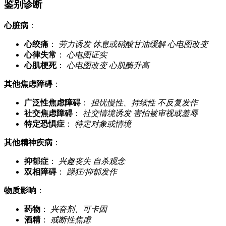
鉴别诊断
心脏病
：
心绞痛
：
劳力诱发
休息或硝酸甘油缓解
心电图改变
心律失常
：
心电图证实
心肌梗死
：
心电图改变
心肌酶升高
其他焦虑障碍
：
广泛性焦虑障碍
：
担忧慢性、持续性
不反复发作
社交焦虑障碍
：
社交情境诱发
害怕被审视或羞辱
特定恐惧症
：
特定对象或情境
其他精神疾病
：
抑郁症
：
兴趣丧失
自杀观念
双相障碍
：
躁狂/抑郁发作
物质影响
：
药物
：
兴奋剂、可卡因
酒精
：
戒断性焦虑