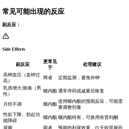
常见可能出现的反应
副反应：
Side Effects
更常见
副反应
处理建议
于
高钾血症（血钾过
两者
定期监测，避免补钾
高）
乳房增大/胀痛（男
螺内酯
通常停药或减量后恢复
性）
使用螺内酯的预期反应，可能需
月经不调
螺内酯
要调整剂量
性欲下降、勃起功
螺内酯
螺内酯特有，可换用依普利酮
能障碍
尿频
两者
预期的利尿效果，白天较早服药