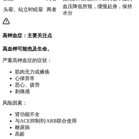
血压降低所致，缓慢起身，保持
头晕、站立时眩晕
两者
水分
高钾血症：主要关注点
高血钾可能危及生命。
严重高钾血症的症状：
肌肉无力或瘫痪
心律异常
恶心、疲劳
刺痛感
风险因素：
肾功能不全
与ACE抑制剂/ARB联合使用
糖尿病
高龄