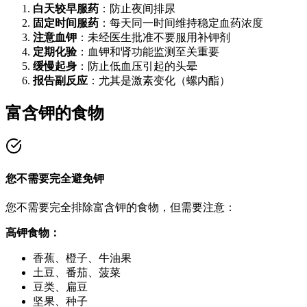
白天较早服药
：防止夜间排尿
固定时间服药
：每天同一时间维持稳定血药浓度
注意血钾
：未经医生批准不要服用补钾剂
定期化验
：血钾和肾功能监测至关重要
缓慢起身
：防止低血压引起的头晕
报告副反应
：尤其是激素变化（螺内酯）
富含钾的食物
您不需要完全避免钾
您不需要完全排除富含钾的食物，但需要注意：
高钾食物：
香蕉、橙子、牛油果
土豆、番茄、菠菜
豆类、扁豆
坚果、种子