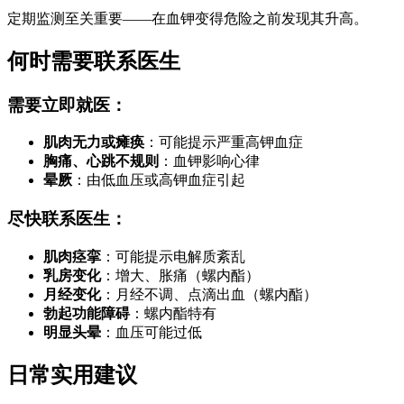
定期监测至关重要——在血钾变得危险之前发现其升高。
何时需要联系医生
需要立即就医：
肌肉无力或瘫痪
：可能提示严重高钾血症
胸痛、心跳不规则
：血钾影响心律
晕厥
：由低血压或高钾血症引起
尽快联系医生：
肌肉痉挛
：可能提示电解质紊乱
乳房变化
：增大、胀痛（螺内酯）
月经变化
：月经不调、点滴出血（螺内酯）
勃起功能障碍
：螺内酯特有
明显头晕
：血压可能过低
日常实用建议