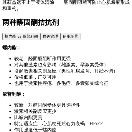
其获益远不止于液体清除——醛固酮阻断可防止心肌瘢痕形成
和重构。
两种醛固酮拮抗剂
螺内酯 vs 依普利酮
血钾管理
使用场景
螺内酯：
较老，醛固酮阻断作用更强
对其他激素也有影响（雄激素、孕激素受体）
引起激素相关副反应（男性乳房发育、月经不调）
价格低廉，广泛可用
也用于激素性痤疮、多毛症、多囊卵巢综合征
依普利酮：
较新，对醛固酮受体更具选择性
激素相关副反应更少
比螺内酯更贵
特定适应症：心肌梗死后心力衰竭、HFrEF
作用强度低于螺内酯