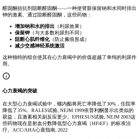
醛固酮拮抗剂阻断醛固酮——一种使肾脏保留钠和水同时排出
钾的激素。通过阻断醛固酮，这些药物：
增加钠和水的排出
（利尿效果）
保留钾
（与大多数利尿剂不同）
阻断心肌纤维化
（防止瘢痕形成）
减少交感神经系统激活
这种独特的组合使其在心力衰竭中的价值超越了单纯的利尿作
用。
心力衰竭的突破
在大型心力衰竭试验中，螺内酯将死亡率降低了30%，住院率
降低了35%。
RALES试验, NEJM 1999
依普利酮显示出类似的
获益，且激素相关副反应更少。
EPHESUS试验, NEJM 2003
这
些药物现在是射血分数降低型心力衰竭（HFrEF）的标准治
疗。
ACC/AHA心衰指南, 2022