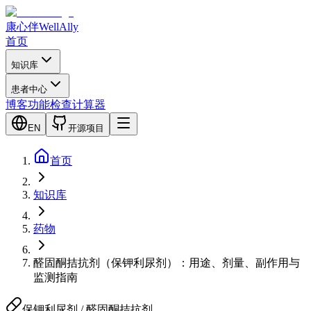
康心伴
WellAlly
首页
知识库
患者中心
博客
功能检查
计算器
EN
开源项目
首页
知识库
药物
醛固酮拮抗剂（保钾利尿剂）：用途、剂量、副作用与
监测指南
保钾利尿剂 / 醛固酮拮抗剂