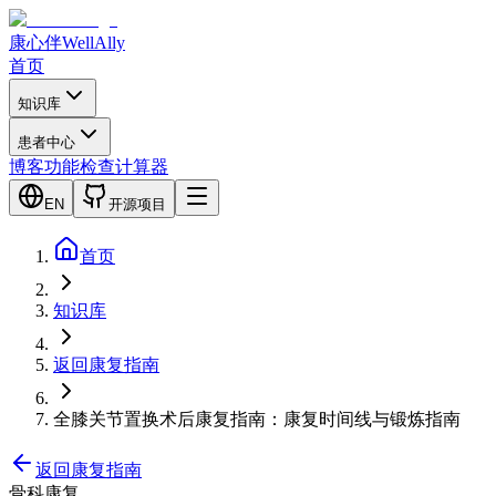
康心伴
WellAlly
首页
知识库
患者中心
博客
功能检查
计算器
EN
开源项目
首页
知识库
返回康复指南
全膝关节置换术后康复指南：康复时间线与锻炼指南
返回康复指南
骨科康复