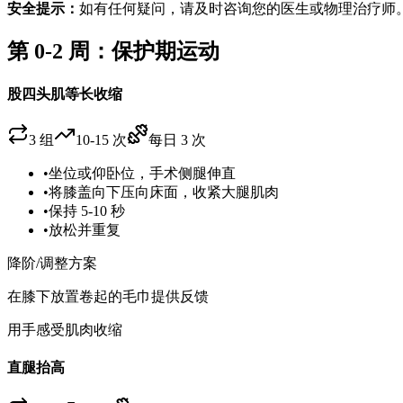
安全提示：
如有任何疑问，请及时咨询您的医生或物理治疗师
第 0-2 周：保护期运动
股四头肌等长收缩
3
组
10-15 次
每日 3 次
•
坐位或仰卧位，手术侧腿伸直
•
将膝盖向下压向床面，收紧大腿肌肉
•
保持 5-10 秒
•
放松并重复
降阶/调整方案
在膝下放置卷起的毛巾提供反馈
用手感受肌肉收缩
直腿抬高