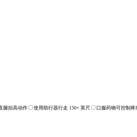
直腿抬高动作
使用助行器行走 150+ 英尺
口服药物可控制疼