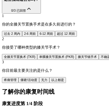
0
/
3
已回答
1
你的全膝关节置换手术是在多久前进行的？
过去 2 周内
2-6 周前
6-12 周前
超过 12 周前
2
你接受了哪种类型的膝关节手术？
全膝关节置换术 (TKR)
单髁膝关节置换术 (PKR)
膝关节镜手术
不确
3
你目前最主要关注的是什么？
疼痛管理
僵硬/活动度
无力
以上都是
了解你的康复时间线
康复进度
第
1
/
4
阶段