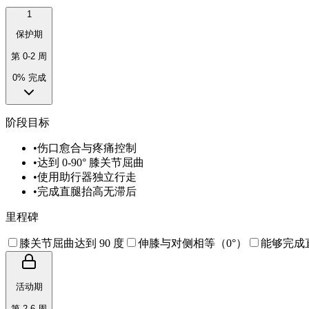
1
保护期
第 0-2 周
0
% 完成
阶段目标
•
伤口愈合与疼痛控制
•
达到 0-90° 膝关节屈曲
•
使用助行器独立行走
•
完成直腿抬高无滞后
里程碑
膝关节屈曲达到 90 度
伸膝与对侧相等（0°）
能够完成
活动期
第 2-6 周