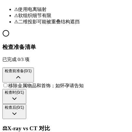
⚠
使用电离辐射
⚠
软组织细节有限
⚠
二维投影可能被重叠结构遮挡
检查准备清单
已完成 0/3 项
检查前准备
(
0
/
1
)
移除金属物品和首饰；如怀孕请告知
检查时
(
0
/
1
)
检查后
(
0
/
1
)
⚖️
X-ray vs CT 对比