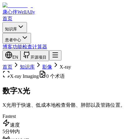
康心伴
WellAlly
首页
知识库
患者中心
博客
功能检查
计算器
EN
开源项目
首页
知识库
影像
X-ray
X-ray
Imaging
0 个术语
数字X光
X光用于快速、低成本地检查骨骼、肺部以及管路位置。
Fastest
速度
5分钟内