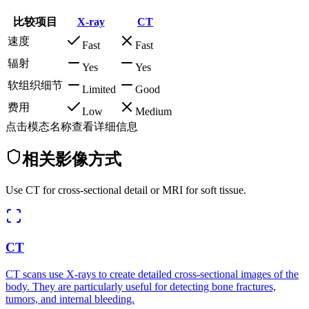
比较项目
X-ray
CT
速度
Fast
Fast
辐射
Yes
Yes
软组织细节
Limited
Good
费用
Low
Medium
点击模态名称查看详细信息
相关影像方式
Use CT for cross-sectional detail or MRI for soft tissue.
CT
CT scans use X-rays to create detailed cross-sectional images of the
body. They are particularly useful for detecting bone fractures,
tumors, and internal bleeding.