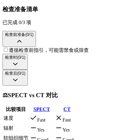
检查准备清单
已完成 0/3 项
检查前准备
(
0
/
1
)
遵循检查前指引，可能需禁食或筛查
检查时
(
0
/
1
)
检查后
(
0
/
1
)
⚖️
SPECT vs CT 对比
比较项目
SPECT
CT
速度
Fast
Fast
辐射
Yes
Yes
软组织细节
Good
Good