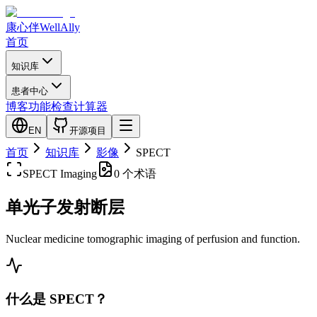
康心伴
WellAlly
首页
知识库
患者中心
博客
功能检查
计算器
EN
开源项目
首页
知识库
影像
SPECT
SPECT
Imaging
0 个术语
单光子发射断层
Nuclear medicine tomographic imaging of perfusion and function.
什么是 SPECT？