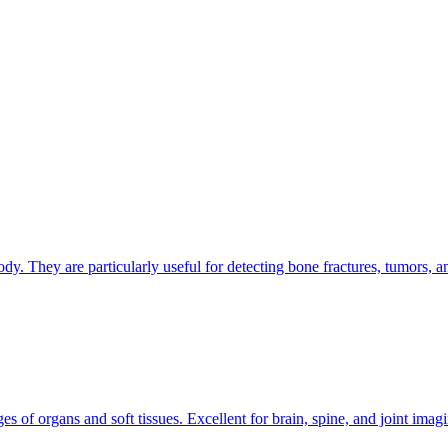
dy. They are particularly useful for detecting bone fractures, tumors, a
of organs and soft tissues. Excellent for brain, spine, and joint imagi