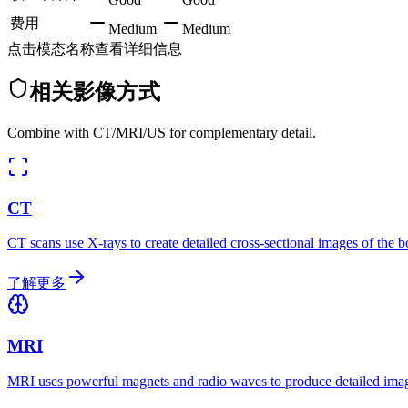
费用
Medium
Medium
点击模态名称查看详细信息
相关影像方式
Combine with CT/MRI/US for complementary detail.
CT
CT scans use X-rays to create detailed cross-sectional images of the bo
了解更多
MRI
MRI uses powerful magnets and radio waves to produce detailed images 