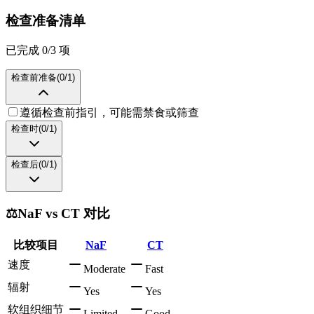
检查准备清单
已完成 0/3 项
检查前准备
(
0
/
1
)
遵循检查前指引，可能需禁食或筛查
检查时
(
0
/
1
)
检查后
(
0
/
1
)
⚖️
NaF vs CT 对比
比较项目
NaF
CT
速度
Moderate
Fast
辐射
Yes
Yes
软组织细节
Limited
Good