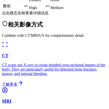
费用
High
Medium
点击模态名称查看详细信息
相关影像方式
Combine with CT/MRI/US for complementary detail.
CT
CT scans use X-rays to create detailed cross-sectional images of the
body. They are particularly useful for detecting bone fractures,
tumors, and internal bleeding.
了解更多
MRI