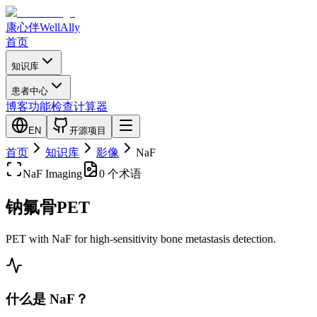
康心伴
WellAlly
首页
知识库
患者中心
博客
功能检查
计算器
EN
开源项目
首页
知识库
影像
NaF
NaF
Imaging
0 个术语
钠氟骨PET
PET with NaF for high-sensitivity bone metastasis detection.
什么是 NaF？