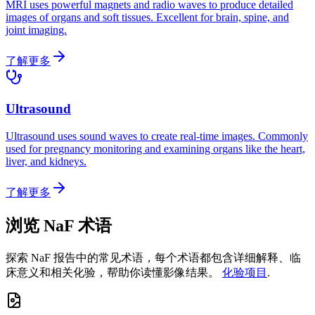
MRI uses powerful magnets and radio waves to produce detailed
images of organs and soft tissues. Excellent for brain, spine, and
joint imaging.
了解更多
Ultrasound
Ultrasound uses sound waves to create real-time images. Commonly
used for pregnancy monitoring and examining organs like the heart,
liver, and kidneys.
了解更多
浏览 NaF 术语
探索 NaF 报告中的常见术语，每个术语都包含详细解释、临
床意义和相关化验，帮助你读懂影像结果。
化验项目
.