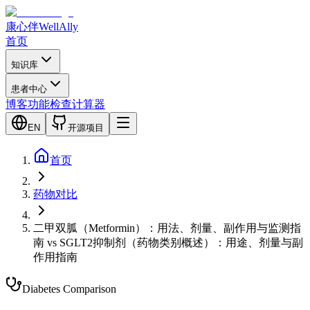
康心伴
WellAlly
首页
知识库
患者中心
博客
功能检查
计算器
EN
开源项目
首页
药物对比
二甲双胍（Metformin）：用法、剂量、副作用与监测指
南
vs
SGLT2抑制剂（药物类别概述）：用途、剂量与副
作用指南
Diabetes
Comparison