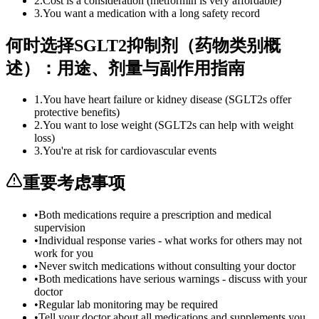
2
.
Cost is a consideration (metformin is very affordable)
3
.
You want a medication with a long safety record
何时选择SGLT2抑制剂（药物类别概
述）：用途、剂量与副作用指南
1
.
You have heart failure or kidney disease (SGLT2s offer
protective benefits)
2
.
You want to lose weight (SGLT2s can help with weight
loss)
3
.
You're at risk for cardiovascular events
重要考虑事项
•
Both medications require a prescription and medical
supervision
•
Individual response varies - what works for others may not
work for you
•
Never switch medications without consulting your doctor
•
Both medications have serious warnings - discuss with your
doctor
•
Regular lab monitoring may be required
•
Tell your doctor about all medications and supplements you