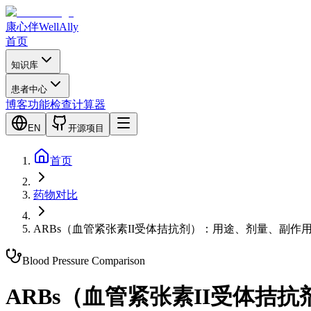
康心伴
WellAlly
首页
知识库
患者中心
博客
功能检查
计算器
EN
开源项目
首页
药物对比
ARBs（血管紧张素II受体拮抗剂）：用途、剂量、副作
Blood Pressure
Comparison
ARBs（血管紧张素II受体拮