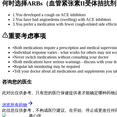
何时选择ARBs（血管紧张素II受体拮
1
.
You developed a cough on ACE inhibitors
2
.
You have had angioedema (swelling) with ACE inhibitors
3
.
You prefer a medication with fewer cough-related side effects
重要考虑事项
•
Both medications require a prescription and medical supervisi
•
Individual response varies - what works for others may not wo
•
Never switch medications without consulting your doctor
•
Both medications have serious warnings - discuss with your d
•
Regular lab monitoring may be required
•
Tell your doctor about all medications and supplements you ta
咨询您的医生
此对比仅供参考。只有您的医疗保健提供者才能确定哪种药物
浏览所有药物
此信息仅供参考，不构成医疗建议。在开始、停止或更改任何
康心伴