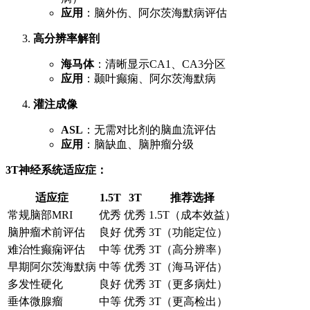
应用
：脑外伤、阿尔茨海默病评估
高分辨率解剖
海马体
：清晰显示CA1、CA3分区
应用
：颞叶癫痫、阿尔茨海默病
灌注成像
ASL
：无需对比剂的脑血流评估
应用
：脑缺血、脑肿瘤分级
3T神经系统适应症：
适应症
1.5T
3T
推荐选择
常规脑部MRI
优秀
优秀
1.5T（成本效益）
脑肿瘤术前评估
良好
优秀
3T（功能定位）
难治性癫痫评估
中等
优秀
3T（高分辨率）
早期阿尔茨海默病
中等
优秀
3T（海马评估）
多发性硬化
良好
优秀
3T（更多病灶）
垂体微腺瘤
中等
优秀
3T（更高检出）