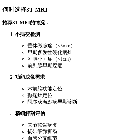
何时选择3T MRI
推荐3T MRI的情况：
小病变检测
垂体微腺瘤（<5mm）
早期多发性硬化病灶
乳腺小肿瘤（<1cm）
前列腺早期癌症
功能成像需求
术前脑功能定位
癫痫灶定位
阿尔茨海默病早期诊断
精细解剖评估
关节软骨病变
韧带细微撕裂
血管分支细节