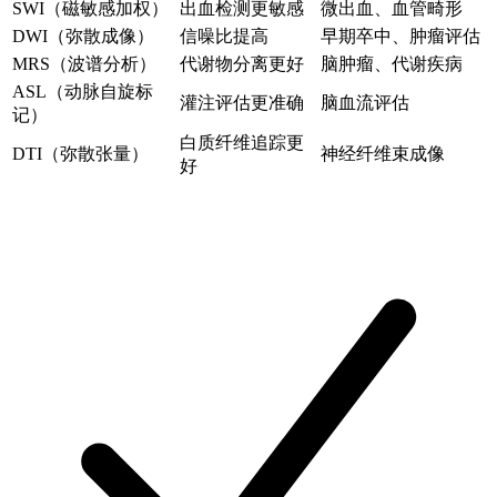
SWI（磁敏感加权）
出血检测更敏感
微出血、血管畸形
DWI（弥散成像）
信噪比提高
早期卒中、肿瘤评估
MRS（波谱分析）
代谢物分离更好
脑肿瘤、代谢疾病
ASL（动脉自旋标
灌注评估更准确
脑血流评估
记）
白质纤维追踪更
DTI（弥散张量）
神经纤维束成像
好