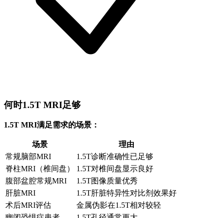
何时1.5T MRI足够
1.5T MRI满足需求的场景：
场景
理由
常规脑部MRI
1.5T诊断准确性已足够
脊柱MRI（椎间盘）
1.5T对椎间盘显示良好
腹部盆腔常规MRI
1.5T图像质量优秀
肝脏MRI
1.5T肝脏特异性对比剂效果好
术后MRI评估
金属伪影在1.5T相对较轻
幽闭恐惧症患者
1.5T孔径通常更大