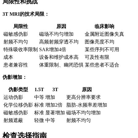
局限性和挑战
3T MRI的技术局限：
局限性
原因
临床影响
磁敏感伪影
磁场不均匀增加
金属附近图像失真
射频不均匀
高频射频穿透不均
图像亮度不均
特殊吸收率限制
SAR增加4倍
某些序列不可用
成本
设备和维护成本高
可及性有限
患者兼容性
体重限制、幽闭恐惧
某些患者不适合
伪影增加：
伪影类型
1.5T
3T
原因
运动伪影
中等
增加
更高分辨率要求
化学位移伪影
标准
增加2倍
脂肪-水频率差增加
磁敏感伪影
标准
显著增加
磁场不均匀增加
射频遮蔽
轻微
中等
射频不均匀
检查选择指南