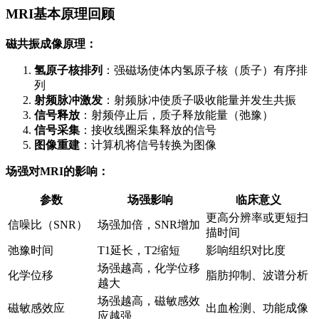
MRI基本原理回顾
磁共振成像原理：
氢原子核排列
：强磁场使体内氢原子核（质子）有序排
列
射频脉冲激发
：射频脉冲使质子吸收能量并发生共振
信号释放
：射频停止后，质子释放能量（弛豫）
信号采集
：接收线圈采集释放的信号
图像重建
：计算机将信号转换为图像
场强对MRI的影响：
参数
场强影响
临床意义
更高分辨率或更短扫
信噪比（SNR）
场强加倍，SNR增加
描时间
弛豫时间
T1延长，T2缩短
影响组织对比度
场强越高，化学位移
化学位移
脂肪抑制、波谱分析
越大
场强越高，磁敏感效
磁敏感效应
出血检测、功能成像
应越强