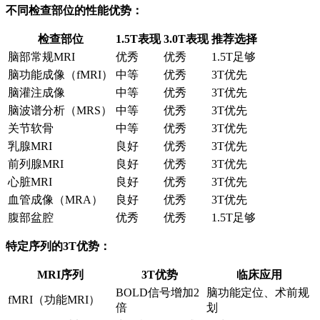
不同检查部位的性能优势：
检查部位
1.5T表现
3.0T表现
推荐选择
脑部常规MRI
优秀
优秀
1.5T足够
脑功能成像（fMRI）
中等
优秀
3T优先
脑灌注成像
中等
优秀
3T优先
脑波谱分析（MRS）
中等
优秀
3T优先
关节软骨
中等
优秀
3T优先
乳腺MRI
良好
优秀
3T优先
前列腺MRI
良好
优秀
3T优先
心脏MRI
良好
优秀
3T优先
血管成像（MRA）
良好
优秀
3T优先
腹部盆腔
优秀
优秀
1.5T足够
特定序列的3T优势：
MRI序列
3T优势
临床应用
BOLD信号增加2
脑功能定位、术前规
fMRI（功能MRI）
倍
划