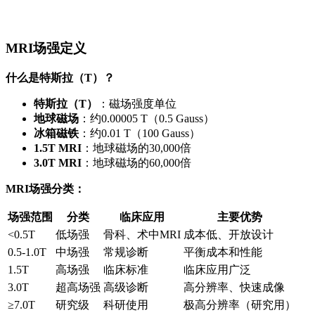
MRI场强定义
什么是特斯拉（T）？
特斯拉（T）
：磁场强度单位
地球磁场
：约0.00005 T（0.5 Gauss）
冰箱磁铁
：约0.01 T（100 Gauss）
1.5T MRI
：地球磁场的30,000倍
3.0T MRI
：地球磁场的60,000倍
MRI场强分类：
场强范围
分类
临床应用
主要优势
<0.5T
低场强
骨科、术中MRI
成本低、开放设计
0.5-1.0T
中场强
常规诊断
平衡成本和性能
1.5T
高场强
临床标准
临床应用广泛
3.0T
超高场强
高级诊断
高分辨率、快速成像
≥7.0T
研究级
科研使用
极高分辨率（研究用）