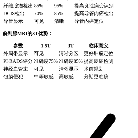
纤维腺瘤检出
85%
95%
提高良性病变识别
DCIS检出
70%
85%
提高导管内癌检出
导管显示
可见
清晰
导管内癌定位
前列腺MRI的3T优势：
参数
1.5T
3T
临床意义
外周带显示
可见
清晰分区
更好肿瘤定位
PI-RADS评分
准确度75%
准确度85%
提高癌症检测
神经血管束
可见
清晰显示
术前规划
包膜侵犯
中等敏感
高敏感
分期更准确