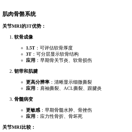
肌肉骨骼系统
关节MRI的3T优势：
软骨成像
1.5T
：可评估软骨厚度
3T
：可分层显示软骨结构
应用
：早期骨关节炎、软骨损伤
韧带和肌腱
更高分辨率
：清晰显示细微撕裂
应用
：肩袖撕裂、ACL撕裂、跟腱炎
骨髓病变
更敏感
：早期骨髓水肿、骨挫伤
应用
：应力性骨折、骨坏死
关节MRI比较：