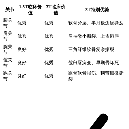
1.5T临床价
3T临床价
关节
3T特别优势
值
值
膝关
优秀
优秀
软骨分层、半月板边缘撕裂
节
肩关
优秀
优秀
肩袖微小撕裂、上盂唇唇
节
腕关
良好
优秀
三角纤维软骨复杂撕裂
节
髋关
良好
优秀
髋臼唇病变、早期骨坏死
节
踝关
距骨软骨损伤、韧带细微撕
良好
优秀
节
裂