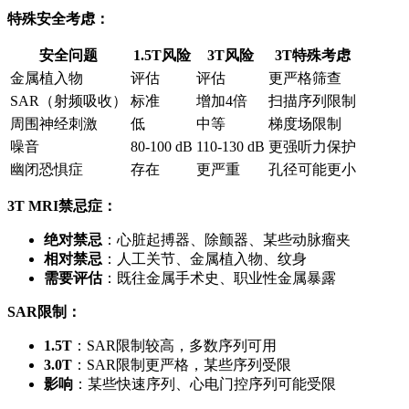
特殊安全考虑：
安全问题
1.5T风险
3T风险
3T特殊考虑
金属植入物
评估
评估
更严格筛查
SAR（射频吸收）
标准
增加4倍
扫描序列限制
周围神经刺激
低
中等
梯度场限制
噪音
80-100 dB
110-130 dB
更强听力保护
幽闭恐惧症
存在
更严重
孔径可能更小
3T MRI禁忌症：
绝对禁忌
：心脏起搏器、除颤器、某些动脉瘤夹
相对禁忌
：人工关节、金属植入物、纹身
需要评估
：既往金属手术史、职业性金属暴露
SAR限制：
1.5T
：SAR限制较高，多数序列可用
3.0T
：SAR限制更严格，某些序列受限
影响
：某些快速序列、心电门控序列可能受限