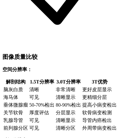
图像质量比较
空间分辨率：
解剖结构
1.5T分辨率
3.0T分辨率
3T优势
脑灰白质
清晰
非常清晰
更好皮层显示
海马体
可见
清晰显示
更精细分层
垂体微腺瘤
50-70%检出
80-90%检出
提高小病变检出
关节软骨
厚度评估
分层显示
软骨病变检测
乳腺导管
可见
清晰显示
导管内癌检出
前列腺分区
可见
清晰分区
外周带病变检出