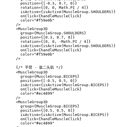
        position={[-0.3, 0.7, 0]}

        rotation={[0, 0, Math.PI / 4]}

        isActive={isActive(MuscleGroup.SHOULDERS)}

        onClick={handleMuscleClick}

        color="#f59e0b"

      />

      <MuscleGroup3D

        group={MuscleGroup.SHOULDERS}

        position={[0.3, 0.7, 0]}

        rotation={[0, 0, -Math.PI / 4]}

        isActive={isActive(MuscleGroup.SHOULDERS)}

        onClick={handleMuscleClick}

        color="#f59e0b"

      />

      {/* 手臂 - 肱二头肌 */}

      <MuscleGroup3D

        group={MuscleGroup.BICEPS}

        position={[-0.5, 0.5, 0]}

        isActive={isActive(MuscleGroup.BICEPS)}

        onClick={handleMuscleClick}

        color="#ec4899"

      />

      <MuscleGroup3D

        group={MuscleGroup.BICEPS}

        position={[0.5, 0.5, 0]}

        isActive={isActive(MuscleGroup.BICEPS)}

        onClick={handleMuscleClick}

        color="#ec4899"
