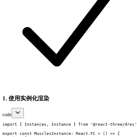
1. 使用实例化渲染
code
import { Instances, Instance } from '@react-three/drei'
export const MusclesInstance: React.FC = () => {
