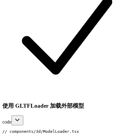
使用 GLTFLoader 加载外部模型
code
// components/3d/ModelLoader.tsx
