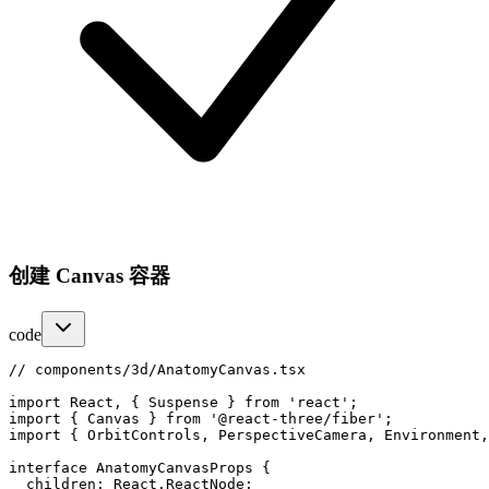
创建 Canvas 容器
code
// components/3d/AnatomyCanvas.tsx

import React, { Suspense } from 'react';

import { Canvas } from '@react-three/fiber';

import { OrbitControls, PerspectiveCamera, Environment,
interface AnatomyCanvasProps {

  children: React.ReactNode;
