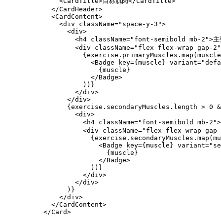
              <CardTitle>目标肌肉</CardTitle>

            </CardHeader>

            <CardContent>

              <div className="space-y-3">

                <div>

                  <h4 className="font-semibold mb-2">
                  <div className="flex flex-wrap gap-2"
                    {exercise.primaryMuscles.map(muscle
                      <Badge key={muscle} variant="defa
                        {muscle}

                      </Badge>

                    ))}

                  </div>

                </div>

                {exercise.secondaryMuscles.length > 0 &
                  <div>

                    <h4 className="font-semibold mb-2
                    <div className="flex flex-wrap gap-
                      {exercise.secondaryMuscles.map(mu
                        <Badge key={muscle} variant="se
                          {muscle}

                        </Badge>

                      ))}

                    </div>

                  </div>

                )}

              </div>

            </CardContent>

          </Card>
