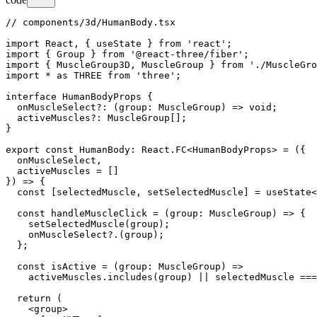
// components/3d/HumanBody.tsx

import React, { useState } from 'react';

import { Group } from '@react-three/fiber';

import { MuscleGroup3D, MuscleGroup } from './MuscleGro
import * as THREE from 'three';

interface HumanBodyProps {

  onMuscleSelect?: (group: MuscleGroup) => void;

  activeMuscles?: MuscleGroup[];

}

export const HumanBody: React.FC<HumanBodyProps> = ({

  onMuscleSelect,

  activeMuscles = []

}) => {

  const [selectedMuscle, setSelectedMuscle] = useState<
  const handleMuscleClick = (group: MuscleGroup) => {

    setSelectedMuscle(group);

    onMuscleSelect?.(group);

  };

  const isActive = (group: MuscleGroup) =>

    activeMuscles.includes(group) || selectedMuscle ===
  return (

    <group>
