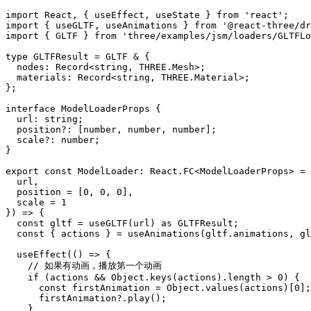
import React, { useEffect, useState } from 'react';

import { useGLTF, useAnimations } from '@react-three/dr
import { GLTF } from 'three/examples/jsm/loaders/GLTFLo
type GLTFResult = GLTF & {

  nodes: Record<string, THREE.Mesh>;

  materials: Record<string, THREE.Material>;

};

interface ModelLoaderProps {

  url: string;

  position?: [number, number, number];

  scale?: number;

}

export const ModelLoader: React.FC<ModelLoaderProps> = 
  url,

  position = [0, 0, 0],

  scale = 1

}) => {

  const gltf = useGLTF(url) as GLTFResult;

  const { actions } = useAnimations(gltf.animations, gl
  useEffect(() => {

    // 如果有动画，播放第一个动画

    if (actions && Object.keys(actions).length > 0) {

      const firstAnimation = Object.values(actions)[0];

      firstAnimation?.play();

    }
