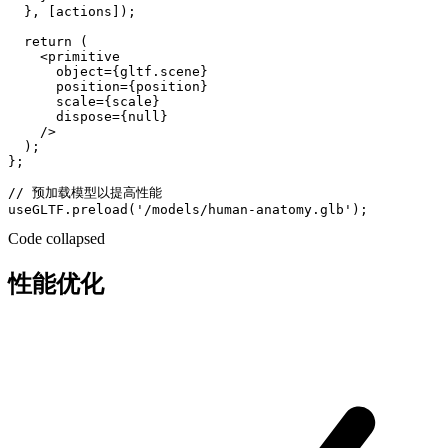
  }, [actions]);

  return (

    <primitive

      object={gltf.scene}

      position={position}

      scale={scale}

      dispose={null}

    />

  );

};

// 预加载模型以提高性能

Code collapsed
性能优化