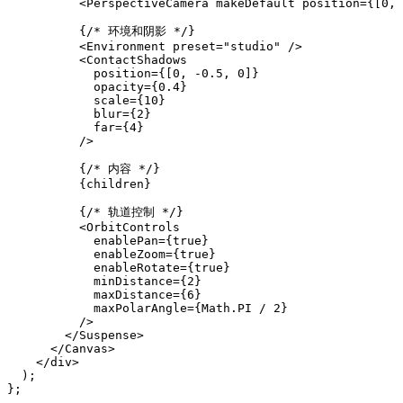
          <PerspectiveCamera makeDefault position={[0, 
          {/* 环境和阴影 */}

          <Environment preset="studio" />

          <ContactShadows

            position={[0, -0.5, 0]}

            opacity={0.4}

            scale={10}

            blur={2}

            far={4}

          />

          {/* 内容 */}

          {children}

          {/* 轨道控制 */}

          <OrbitControls

            enablePan={true}

            enableZoom={true}

            enableRotate={true}

            minDistance={2}

            maxDistance={6}

            maxPolarAngle={Math.PI / 2}

          />

        </Suspense>

      </Canvas>

    </div>

  );

};
