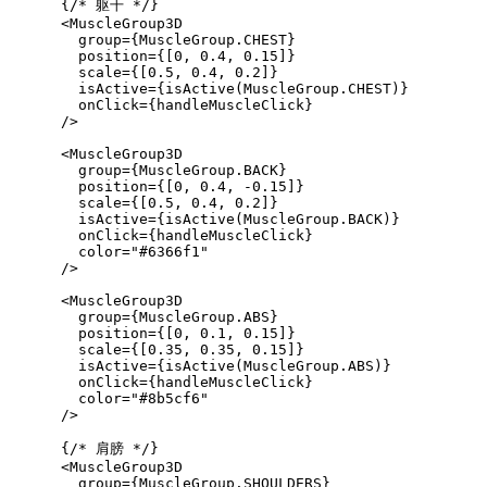
      {/* 躯干 */}

      <MuscleGroup3D

        group={MuscleGroup.CHEST}

        position={[0, 0.4, 0.15]}

        scale={[0.5, 0.4, 0.2]}

        isActive={isActive(MuscleGroup.CHEST)}

        onClick={handleMuscleClick}

      />

      <MuscleGroup3D

        group={MuscleGroup.BACK}

        position={[0, 0.4, -0.15]}

        scale={[0.5, 0.4, 0.2]}

        isActive={isActive(MuscleGroup.BACK)}

        onClick={handleMuscleClick}

        color="#6366f1"

      />

      <MuscleGroup3D

        group={MuscleGroup.ABS}

        position={[0, 0.1, 0.15]}

        scale={[0.35, 0.35, 0.15]}

        isActive={isActive(MuscleGroup.ABS)}

        onClick={handleMuscleClick}

        color="#8b5cf6"

      />

      {/* 肩膀 */}

      <MuscleGroup3D

        group={MuscleGroup.SHOULDERS}
