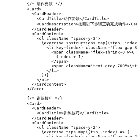
          {/* 动作要领 */}

          <Card>

            <CardHeader>

              <CardTitle>动作要领</CardTitle>

              <CardDescription>按照以下步骤正确完成动作</Card
            </CardHeader>

            <CardContent>

              <ol className="space-y-3">

                {exercise.instructions.map((step, index
                  <li key={index} className="flex gap-3
                    <span className="flex-shrink-0 w-6 
                      {index + 1}

                    </span>

                    <span className="text-gray-700">{st
                  </li>

                ))}

              </ol>

            </CardContent>

          </Card>

          {/* 训练技巧 */}

          <Card>

            <CardHeader>

              <CardTitle>训练技巧</CardTitle>

            </CardHeader>

            <CardContent>

              <ul className="space-y-2">

                {exercise.tips.map((tip, index) => (

                  <li key={index} className="flex gap-2