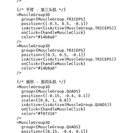
      />

      {/* 手臂 - 肱三头肌 */}

      <MuscleGroup3D

        group={MuscleGroup.TRICEPS}

        position={[-0.5, 0.5, -0.1]}

        isActive={isActive(MuscleGroup.TRICEPS)}

        onClick={handleMuscleClick}

        color="#14b8a6"

      />

      <MuscleGroup3D

        group={MuscleGroup.TRICEPS}

        position={[0.5, 0.5, -0.1]}

        isActive={isActive(MuscleGroup.TRICEPS)}

        onClick={handleMuscleClick}

        color="#14b8a6"

      />

      {/* 腿部 - 股四头肌 */}

      <MuscleGroup3D

        group={MuscleGroup.QUADS}

        position={[-0.15, -0.4, 0.1]}

        scale={[0.8, 1, 0.8]}

        isActive={isActive(MuscleGroup.QUADS)}

        onClick={handleMuscleClick}

        color="#f97316"

      />

      <MuscleGroup3D

        group={MuscleGroup.QUADS}

        position={[0.15, -0.4, 0.1]}
