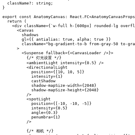
  className?: string;

}

export const AnatomyCanvas: React.FC<AnatomyCanvasProps
  return (

    <div className={`w-full h-[600px] rounded-lg overfl
      <Canvas

        shadows

        gl={{ antialias: true, alpha: true }}

        className="bg-gradient-to-b from-gray-50 to-gra
      >

        <Suspense fallback={<CanvasLoader />}>

          {/* 灯光设置 */}

          <ambientLight intensity={0.5} />

          <directionalLight

            position={[10, 10, 5]}

            intensity={1}

            castShadow

            shadow-mapSize-width={2048}

            shadow-mapSize-height={2048}

          />

          <spotLight

            position={[-10, -10, -5]}

            intensity={0.5}

            angle={0.3}

            penumbra={1}

          />

          {/* 相机 */}
