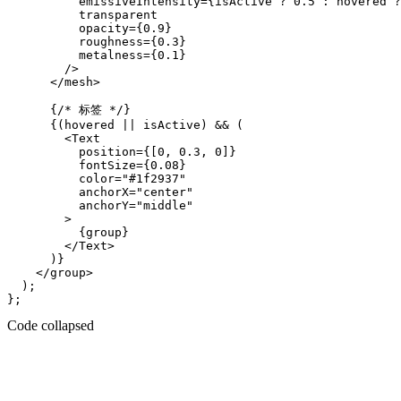
          emissiveIntensity={isActive ? 0.5 : hovered ?
          transparent

          opacity={0.9}

          roughness={0.3}

          metalness={0.1}

        />

      </mesh>

      {/* 标签 */}

      {(hovered || isActive) && (

        <Text

          position={[0, 0.3, 0]}

          fontSize={0.08}

          color="#1f2937"

          anchorX="center"

          anchorY="middle"

        >

          {group}

        </Text>

      )}

    </group>

  );

Code collapsed