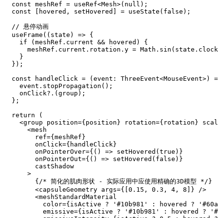
  const meshRef = useRef<Mesh>(null);

  const [hovered, setHovered] = useState(false);

  // 悬停动画

  useFrame((state) => {

    if (meshRef.current && hovered) {

      meshRef.current.rotation.y = Math.sin(state.clock
    }

  });

  const handleClick = (event: ThreeEvent<MouseEvent>) =
    event.stopPropagation();

    onClick?.(group);

  };

  return (

    <group position={position} rotation={rotation} scal
      <mesh

        ref={meshRef}

        onClick={handleClick}

        onPointerOver={() => setHovered(true)}

        onPointerOut={() => setHovered(false)}

        castShadow

      >

        {/* 简化的肌肉形状 - 实际应用中应使用精确的3D模型 */}

        <capsuleGeometry args={[0.15, 0.3, 4, 8]} />

        <meshStandardMaterial

          color={isActive ? '#10b981' : hovered ? '#60a
          emissive={isActive ? '#10b981' : hovered ? '#