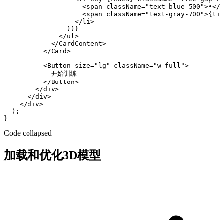
                    <span className="text-blue-500">•</
                    <span className="text-gray-700">{ti
                  </li>

                ))}

              </ul>

            </CardContent>

          </Card>

          <Button size="lg" className="w-full">

            开始训练

          </Button>

        </div>

      </div>

    </div>

  );

Code collapsed
加载和优化3D模型