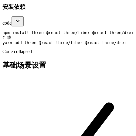
安装依赖
code
npm install three @react-three/fiber @react-three/drei

# 或

Code collapsed
基础场景设置