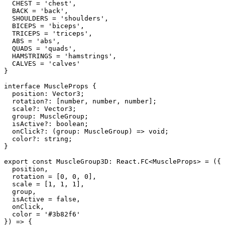
  CHEST = 'chest',

  BACK = 'back',

  SHOULDERS = 'shoulders',

  BICEPS = 'biceps',

  TRICEPS = 'triceps',

  ABS = 'abs',

  QUADS = 'quads',

  HAMSTRINGS = 'hamstrings',

  CALVES = 'calves'

}

interface MuscleProps {

  position: Vector3;

  rotation?: [number, number, number];

  scale?: Vector3;

  group: MuscleGroup;

  isActive?: boolean;

  onClick?: (group: MuscleGroup) => void;

  color?: string;

}

export const MuscleGroup3D: React.FC<MuscleProps> = ({

  position,

  rotation = [0, 0, 0],

  scale = [1, 1, 1],

  group,

  isActive = false,

  onClick,

  color = '#3b82f6'

}) => {
