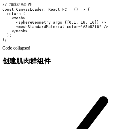
// 加载动画组件

const CanvasLoader: React.FC = () => {

  return (

    <mesh>

      <sphereGeometry args={[0.1, 16, 16]} />

      <meshStandardMaterial color="#3b82f6" />

    </mesh>

  );

Code collapsed
创建肌肉群组件