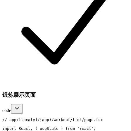
锻炼展示页面
code
// app/[locale]/(app)/workout/[id]/page.tsx

import React, { useState } from 'react';
