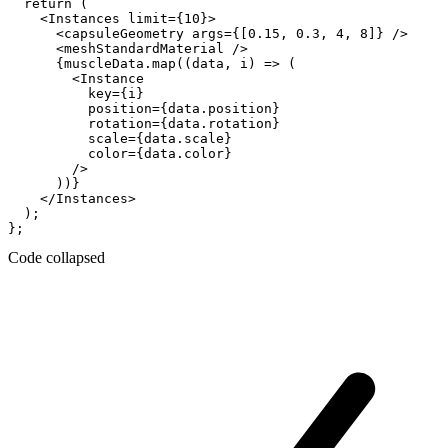
  return (

    <Instances limit={10}>

      <capsuleGeometry args={[0.15, 0.3, 4, 8]} />

      <meshStandardMaterial />

      {muscleData.map((data, i) => (

        <Instance

          key={i}

          position={data.position}

          rotation={data.rotation}

          scale={data.scale}

          color={data.color}

        />

      ))}

    </Instances>

  );

Code collapsed