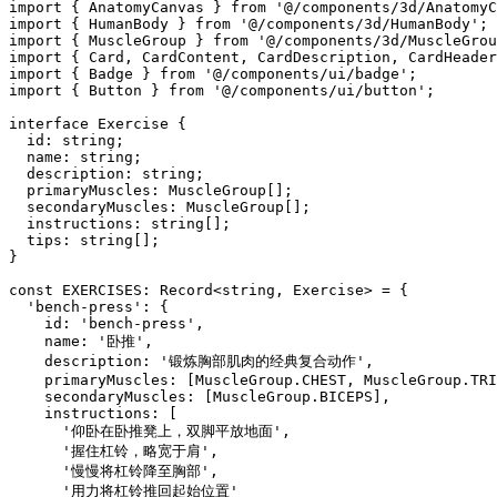
import { AnatomyCanvas } from '@/components/3d/AnatomyC
import { HumanBody } from '@/components/3d/HumanBody';

import { MuscleGroup } from '@/components/3d/MuscleGrou
import { Card, CardContent, CardDescription, CardHeader
import { Badge } from '@/components/ui/badge';

import { Button } from '@/components/ui/button';

interface Exercise {

  id: string;

  name: string;

  description: string;

  primaryMuscles: MuscleGroup[];

  secondaryMuscles: MuscleGroup[];

  instructions: string[];

  tips: string[];

}

const EXERCISES: Record<string, Exercise> = {

  'bench-press': {

    id: 'bench-press',

    name: '卧推',

    description: '锻炼胸部肌肉的经典复合动作',

    primaryMuscles: [MuscleGroup.CHEST, MuscleGroup.TRI
    secondaryMuscles: [MuscleGroup.BICEPS],

    instructions: [

      '仰卧在卧推凳上，双脚平放地面',

      '握住杠铃，略宽于肩',

      '慢慢将杠铃降至胸部',

      '用力将杠铃推回起始位置'
