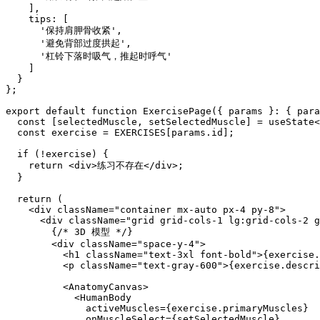
    ],

    tips: [

      '保持肩胛骨收紧',

      '避免背部过度拱起',

      '杠铃下落时吸气，推起时呼气'

    ]

  }

};

export default function ExercisePage({ params }: { para
  const [selectedMuscle, setSelectedMuscle] = useState<
  const exercise = EXERCISES[params.id];

  if (!exercise) {

    return <div>练习不存在</div>;

  }

  return (

    <div className="container mx-auto px-4 py-8">

      <div className="grid grid-cols-1 lg:grid-cols-2 g
        {/* 3D 模型 */}

        <div className="space-y-4">

          <h1 className="text-3xl font-bold">{exercise.
          <p className="text-gray-600">{exercise.descri
          <AnatomyCanvas>

            <HumanBody

              activeMuscles={exercise.primaryMuscles}

              onMuscleSelect={setSelectedMuscle}
