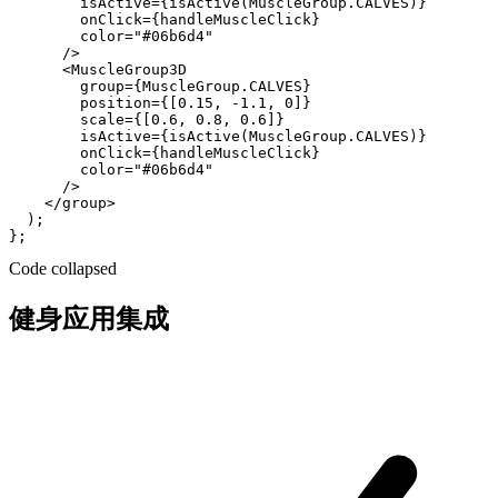
        isActive={isActive(MuscleGroup.CALVES)}

        onClick={handleMuscleClick}

        color="#06b6d4"

      />

      <MuscleGroup3D

        group={MuscleGroup.CALVES}

        position={[0.15, -1.1, 0]}

        scale={[0.6, 0.8, 0.6]}

        isActive={isActive(MuscleGroup.CALVES)}

        onClick={handleMuscleClick}

        color="#06b6d4"

      />

    </group>

  );

Code collapsed
健身应用集成