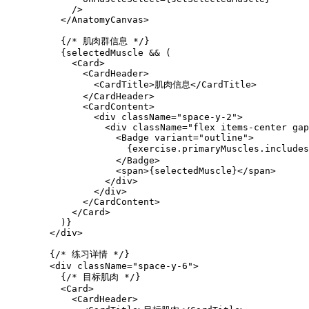
            />

          </AnatomyCanvas>

          {/* 肌肉群信息 */}

          {selectedMuscle && (

            <Card>

              <CardHeader>

                <CardTitle>肌肉信息</CardTitle>

              </CardHeader>

              <CardContent>

                <div className="space-y-2">

                  <div className="flex items-center gap
                    <Badge variant="outline">

                      {exercise.primaryMuscles.include
                    </Badge>

                    <span>{selectedMuscle}</span>

                  </div>

                </div>

              </CardContent>

            </Card>

          )}

        </div>

        {/* 练习详情 */}

        <div className="space-y-6">

          {/* 目标肌肉 */}

          <Card>

            <CardHeader>
