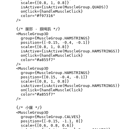
        scale={[0.8, 1, 0.8]}

        isActive={isActive(MuscleGroup.QUADS)}

        onClick={handleMuscleClick}

        color="#f97316"

      />

      {/* 腿部 - 腘绳肌 */}

      <MuscleGroup3D

        group={MuscleGroup.HAMSTRINGS}

        position={[-0.15, -0.4, -0.1]}

        scale={[0.8, 1, 0.8]}

        isActive={isActive(MuscleGroup.HAMSTRINGS)}

        onClick={handleMuscleClick}

        color="#a855f7"

      />

      <MuscleGroup3D

        group={MuscleGroup.HAMSTRINGS}

        position={[0.15, -0.4, -0.1]}

        scale={[0.8, 1, 0.8]}

        isActive={isActive(MuscleGroup.HAMSTRINGS)}

        onClick={handleMuscleClick}

        color="#a855f7"

      />

      {/* 小腿 */}

      <MuscleGroup3D

        group={MuscleGroup.CALVES}

        position={[-0.15, -1.1, 0]}

        scale={[0.6, 0.8, 0.6]}
