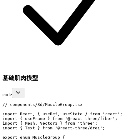
基础肌肉模型
code
// components/3d/MuscleGroup.tsx

import React, { useRef, useState } from 'react';

import { useFrame } from '@react-three/fiber';

import { Mesh, Vector3 } from 'three';

import { Text } from '@react-three/drei';

export enum MuscleGroup {
