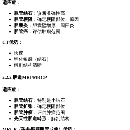
适应症
：
胆管结石
：诊断准确性高
胆管梗阻
：确定梗阻部位、原因
胆囊炎
：胆囊壁增厚、周围炎
胆管癌
：评估肿瘤范围
CT优势
：
快速
钙化敏感（结石）
解剖结构清晰
2.2.2 胆道MRI/MRCP
适应症
：
胆管结石
：特别是小结石
胆管扩张
：确定梗阻部位
胆管肿瘤
：评估肿瘤范围
先天性胆道畸形
：解剖结构
MRCP（磁共振胰胆管成像）优势
：