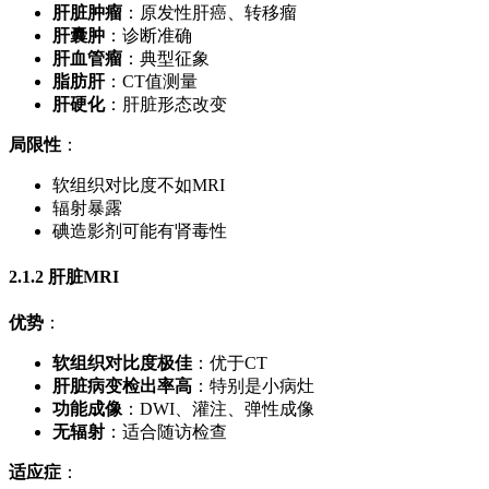
肝脏肿瘤
：原发性肝癌、转移瘤
肝囊肿
：诊断准确
肝血管瘤
：典型征象
脂肪肝
：CT值测量
肝硬化
：肝脏形态改变
局限性
：
软组织对比度不如MRI
辐射暴露
碘造影剂可能有肾毒性
2.1.2 肝脏MRI
优势
：
软组织对比度极佳
：优于CT
肝脏病变检出率高
：特别是小病灶
功能成像
：DWI、灌注、弹性成像
无辐射
：适合随访检查
适应症
：