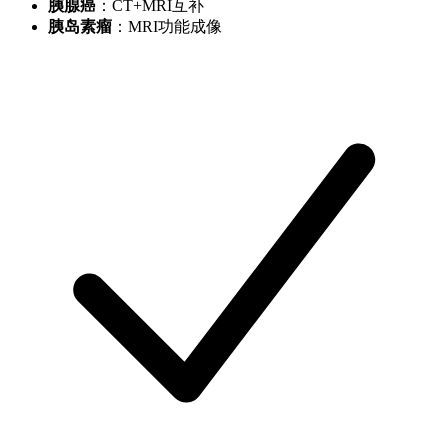
胰腺癌
：CT+MRI互补
胰岛素瘤
：MRI功能成像