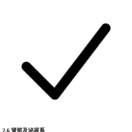
2.6 肾脏及泌尿系