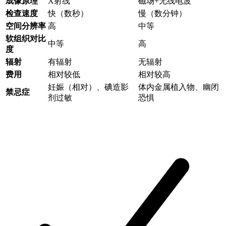
成像原理
X射线
磁场+无线电波
检查速度
快（数秒）
慢（数分钟）
空间分辨率
高
中等
软组织对比
中等
高
度
辐射
有辐射
无辐射
费用
相对较低
相对较高
妊娠（相对）、碘造影
体内金属植入物、幽闭
禁忌症
剂过敏
恐惧