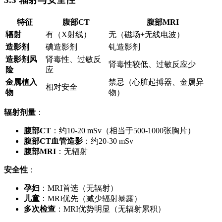
特征
腹部CT
腹部MRI
辐射
有（X射线）
无（磁场+无线电波）
造影剂
碘造影剂
钆造影剂
造影剂风
肾毒性、过敏反
肾毒性较低、过敏反应少
险
应
金属植入
禁忌（心脏起搏器、金属异
相对安全
物
物）
辐射剂量
：
腹部CT
：约10-20 mSv（相当于500-1000张胸片）
腹部CT血管造影
：约20-30 mSv
腹部MRI
：无辐射
安全性
：
孕妇
：MRI首选（无辐射）
儿童
：MRI优先（减少辐射暴露）
多次检查
：MRI优势明显（无辐射累积）