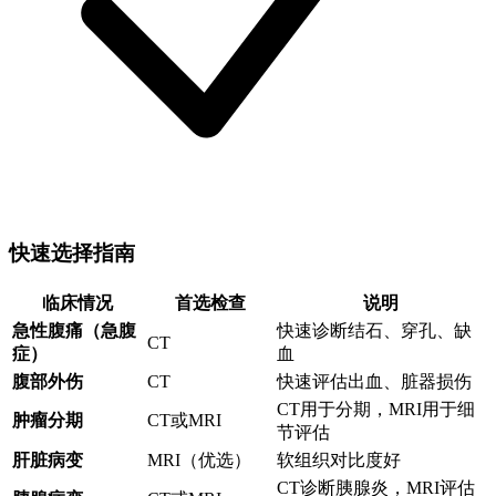
快速选择指南
临床情况
首选检查
说明
急性腹痛（急腹
快速诊断结石、穿孔、缺
CT
症）
血
腹部外伤
CT
快速评估出血、脏器损伤
CT用于分期，MRI用于细
肿瘤分期
CT或MRI
节评估
肝脏病变
MRI（优选）
软组织对比度好
CT诊断胰腺炎，MRI评估