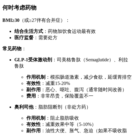
何时考虑药物
BMI≥30
（或≥27伴有合并症）：
结合生活方式
：药物加饮食运动最有效
医疗监督
：需要处方
常见药物
：
GLP-1受体激动剂
：司美格鲁肽（Semaglutide）、利拉
鲁肽
作用机制
：模拟肠道激素，减少食欲，延缓胃排空
有效性
：减重15-20%
副作用
：恶心、呕吐、腹泻（通常随时间改善）
费用
：非常昂贵，保险覆盖不一
奥利司他
：脂肪阻断剂（非处方药）
作用机制
：阻止脂肪吸收
有效性
：减重效果中等（5-10%）
副作用
：油性大便、胀气、急迫（如果不吸收脂