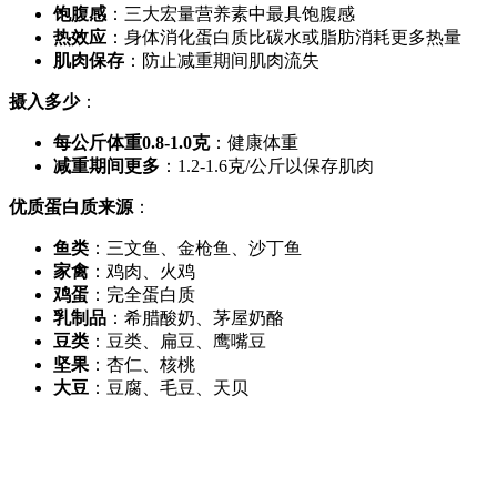
饱腹感
：三大宏量营养素中最具饱腹感
热效应
：身体消化蛋白质比碳水或脂肪消耗更多热量
肌肉保存
：防止减重期间肌肉流失
摄入多少
：
每公斤体重0.8-1.0克
：健康体重
减重期间更多
：1.2-1.6克/公斤以保存肌肉
优质蛋白质来源
：
鱼类
：三文鱼、金枪鱼、沙丁鱼
家禽
：鸡肉、火鸡
鸡蛋
：完全蛋白质
乳制品
：希腊酸奶、茅屋奶酪
豆类
：豆类、扁豆、鹰嘴豆
坚果
：杏仁、核桃
大豆
：豆腐、毛豆、天贝