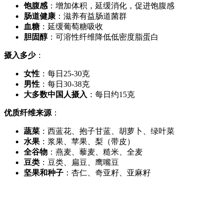
饱腹感
：增加体积，延缓消化，促进饱腹感
肠道健康
：滋养有益肠道菌群
血糖
：延缓葡萄糖吸收
胆固醇
：可溶性纤维降低低密度脂蛋白
摄入多少
：
女性
：每日25-30克
男性
：每日30-38克
大多数中国人摄入
：每日约15克
优质纤维来源
：
蔬菜
：西蓝花、抱子甘蓝、胡萝卜、绿叶菜
水果
：浆果、苹果、梨（带皮）
全谷物
：燕麦、藜麦、糙米、全麦
豆类
：豆类、扁豆、鹰嘴豆
坚果和种子
：杏仁、奇亚籽、亚麻籽