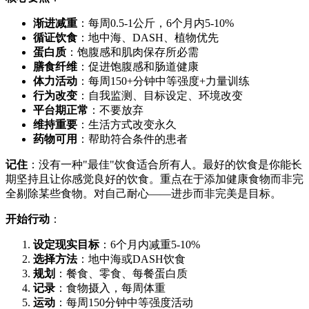
渐进减重
：每周0.5-1公斤，6个月内5-10%
循证饮食
：地中海、DASH、植物优先
蛋白质
：饱腹感和肌肉保存所必需
膳食纤维
：促进饱腹感和肠道健康
体力活动
：每周150+分钟中等强度+力量训练
行为改变
：自我监测、目标设定、环境改变
平台期正常
：不要放弃
维持重要
：生活方式改变永久
药物可用
：帮助符合条件的患者
记住
：没有一种"最佳"饮食适合所有人。最好的饮食是你能长
期坚持且让你感觉良好的饮食。重点在于添加健康食物而非完
全剔除某些食物。对自己耐心——进步而非完美是目标。
开始行动
：
设定现实目标
：6个月内减重5-10%
选择方法
：地中海或DASH饮食
规划
：餐食、零食、每餐蛋白质
记录
：食物摄入，每周体重
运动
：每周150分钟中等强度活动