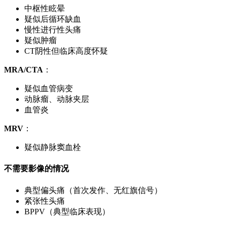
中枢性眩晕
疑似后循环缺血
慢性进行性头痛
疑似肿瘤
CT阴性但临床高度怀疑
MRA/CTA
：
疑似血管病变
动脉瘤、动脉夹层
血管炎
MRV
：
疑似静脉窦血栓
不需要影像的情况
典型偏头痛（首次发作、无红旗信号）
紧张性头痛
BPPV（典型临床表现）