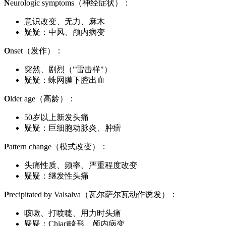
N
eurologic symptoms（神经症状）：
意识改变、无力、麻木
疑疑：中风、颅内病变
O
nset（发作）：
突然、剧烈（"雷击样"）
疑疑：蛛网膜下腔出血
O
lder age（高龄）：
50岁以上新发头痛
疑疑：巨细胞动脉炎、肿瘤
P
attern change（模式改变）：
头痛性质、频率、严重程度改变
疑疑：继发性头痛
P
recipitated by Valsalva（瓦尔萨尔瓦动作诱发）：
咳嗽、打喷嚏、用力时头痛
疑疑：Chiari畸形、颅内病变