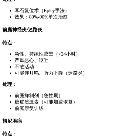
耳石复位术（Epley手法）
效果：80%-90%单次治愈
前庭神经炎/迷路炎
特点
：
急性、持续性眩晕（>24小时）
严重恶心、呕吐
不敢活动
可能伴耳鸣、听力下降（迷路炎）
处理
：
前庭抑制剂（急性期）
糖皮质激素（可能加速恢复）
前庭康复训练
梅尼埃病
特点
：