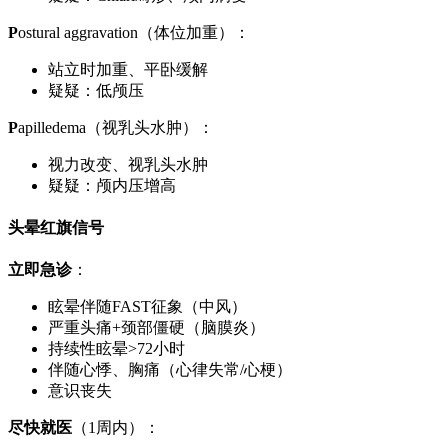
P
ostural aggravation（体位加重）：
站立时加重、平卧缓解
疑疑：低颅压
P
apilledema（视乳头水肿）：
视力改变、视乳头水肿
疑疑：颅内压增高
头晕红旗信号
立即急诊
：
眩晕伴随FAST征象（中风）
严重头痛+颈部僵硬（脑膜炎）
持续性眩晕>72小时
伴随心悸、胸痛（心律失常/心梗）
意识丧失
尽快就医
（1周内）：