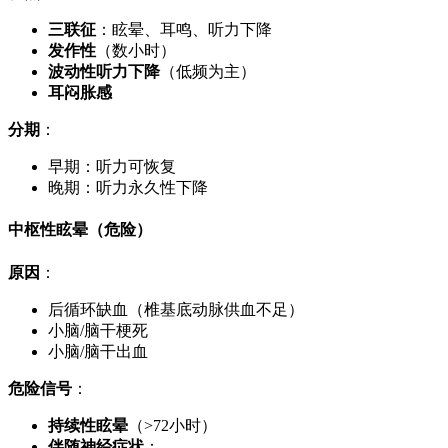
三联征
：眩晕、耳鸣、听力下降
发作性
（数小时）
波动性听力下降
（低频为主）
耳闷胀感
分期
：
早期：听力可恢复
晚期：听力永久性下降
中枢性眩晕（危险）
原因
：
后循环缺血（椎基底动脉供血不足）
小脑/脑干梗死
小脑/脑干出血
危险信号
：
持续性眩晕
（>72小时）
伴随神经症状
：