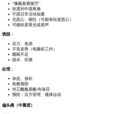
"像戴着紧箍咒"
轻度到中度疼痛
不因日常活动加重
无恶心、呕吐（可能有轻度恶心）
可能轻度畏光或畏声
诱因
：
压力、焦虑
不良姿势（电脑前工作）
睡眠不足
脱水、饥饿
处理
：
休息、放松
热敷颈部
对乙酰氨基酚/布洛芬
预防：压力管理、规律运动
偏头痛（中重度）