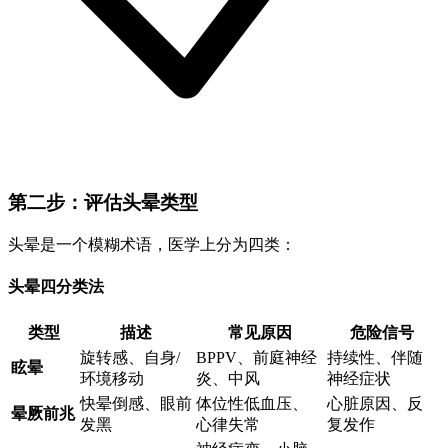
第二步：评估头晕类型
头晕是一个模糊术语，医学上分为四类：
头晕四分类法
类型
描述
常见原因
危险信号
旋转感、自身/
BPPV、前庭神经
持续性、伴随
眩晕
环境移动
炎、中风
神经症状
快晕倒感、眼前
体位性低血压、
心脏原因、反
晕厥前兆
发黑
心律失常
复发作