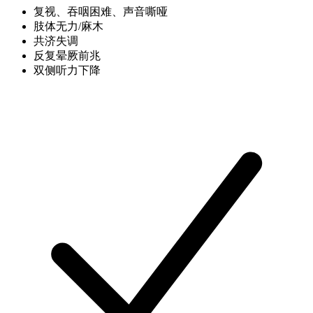
复视、吞咽困难、声音嘶哑
肢体无力/麻木
共济失调
反复晕厥前兆
双侧听力下降