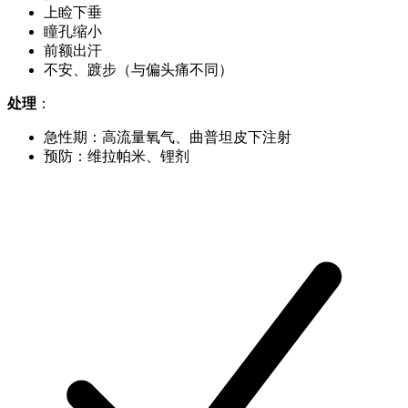
上睑下垂
瞳孔缩小
前额出汗
不安、踱步（与偏头痛不同）
处理
：
急性期：高流量氧气、曲普坦皮下注射
预防：维拉帕米、锂剂