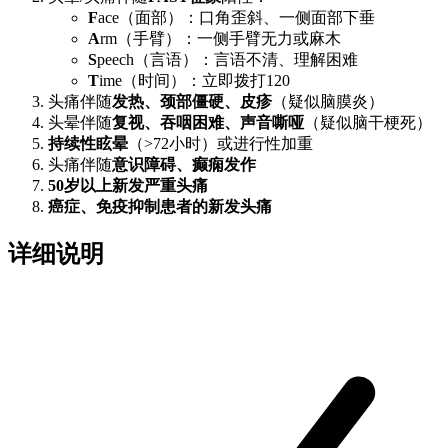
F
ace（面部）：口角歪斜、一侧面部下垂
A
rm（手臂）：一侧手臂无力或麻木
S
peech（言语）：言语不清、理解困难
T
ime（时间）：立即拨打120
头痛伴随
发热、颈部僵硬、皮疹
（疑似脑膜炎）
头晕伴随
复视、吞咽困难、声音嘶哑
（疑似脑干梗死）
持续性眩晕
（>72小时）或进行性加重
头痛伴随
意识障碍、癫痫发作
50岁以上新发严重头痛
癌症、免疫抑制患者的新发头痛
详细说明