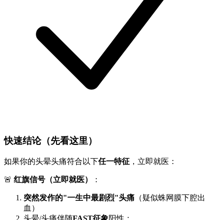
快速结论（先看这里）
如果你的头晕头痛符合以下
任一特征
，立即就医：
🚨
红旗信号（立即就医）
：
突然发作的"一生中最剧烈"头痛
（疑似蛛网膜下腔出
血）
头晕/头痛伴随
FAST征象
阳性：