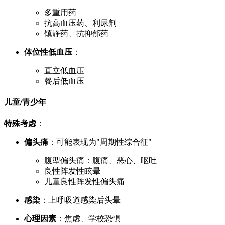
多重用药
抗高血压药、利尿剂
镇静药、抗抑郁药
体位性低血压
：
直立低血压
餐后低血压
儿童/青少年
特殊考虑
：
偏头痛
：可能表现为"周期性综合征"
腹型偏头痛：腹痛、恶心、呕吐
良性阵发性眩晕
儿童良性阵发性偏头痛
感染
：上呼吸道感染后头晕
心理因素
：焦虑、学校恐惧