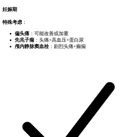
妊娠期
特殊考虑
：
偏头痛
：可能改善或加重
先兆子痫
：头痛+高血压+蛋白尿
颅内静脉窦血栓
：剧烈头痛+癫痫