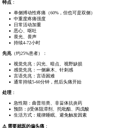
特点
：
单侧搏动性疼痛（60%，但也可是双侧）
中重度疼痛强度
日常活动加重
恶心、呕吐
畏光、畏声
持续4-72小时
先兆
（约25%患者）：
视觉先兆：闪光、暗点、视野缺损
感觉先兆：一侧麻木、针刺感
言语先兆：言语困难
通常持续5-60分钟，然后头痛开始
处理
：
急性期：曲普坦类、非甾体抗炎药
预防：β受体阻滞剂、托吡酯、丙戊酸
生活方式：规律睡眠、避免触发因素
⚠️ 需要就医的偏头痛
：