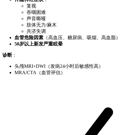
复视
吞咽困难
声音嘶哑
肢体无力/麻木
共济失调
血管危险因素
（高血压、糖尿病、吸烟、高血脂）
50岁以上新发严重眩晕
诊断
：
头颅MRI+DWI（发病24小时后敏感性高）
MRA/CTA（血管评估）