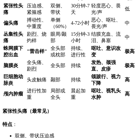
紧张性头
压迫感、
双侧、
30分钟-7
轻度恶心、畏
低
痛
紧箍感
带状
天
光/声
搏动性、
单侧
恶心、呕吐、
偏头痛
4-72小时
中
中重度
（60%）
畏光/声
丛集性头
剧烈、烧
眼周/颞
15分钟-3
结膜充血、流
中
痛
灼样
部
小时
泪、鼻塞
蛛网膜下
全头部
持续、
呕吐、意识改
"雷击样"
极高
腔出血
或枕部
进行性
变
全头痛、
发热、颈强
脑膜炎
全头部
持续
极高
剧烈
直、皮疹
巨细胞动
颌跛行、视力
头皮触痛
颞部
持续
高
脉炎
下降
进行性加
局部或
晨起加
呕吐、视乳头
颅内肿瘤
高
重
全头
重
水肿
紧张性头痛（最常见）
特点
：
双侧、带状压迫感