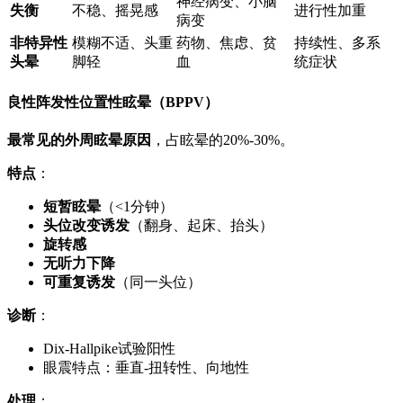
神经病变、小脑
失衡
不稳、摇晃感
进行性加重
病变
非特异性
模糊不适、头重
药物、焦虑、贫
持续性、多系
头晕
脚轻
血
统症状
良性阵发性位置性眩晕（BPPV）
最常见的外周眩晕原因
，占眩晕的20%-30%。
特点
：
短暂眩晕
（<1分钟）
头位改变诱发
（翻身、起床、抬头）
旋转感
无听力下降
可重复诱发
（同一头位）
诊断
：
Dix-Hallpike试验阳性
眼震特点：垂直-扭转性、向地性
处理
：