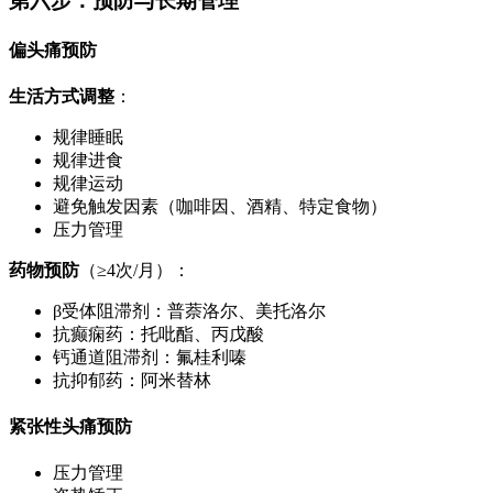
第六步：预防与长期管理
偏头痛预防
生活方式调整
：
规律睡眠
规律进食
规律运动
避免触发因素（咖啡因、酒精、特定食物）
压力管理
药物预防
（≥4次/月）：
β受体阻滞剂：普萘洛尔、美托洛尔
抗癫痫药：托吡酯、丙戊酸
钙通道阻滞剂：氟桂利嗪
抗抑郁药：阿米替林
紧张性头痛预防
压力管理