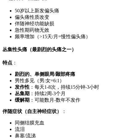
50岁以上新发偏头痛
偏头痛性质改变
伴随神经功能缺损
急性期药物无效
频率增加（>15天/月=慢性偏头痛）
丛集性头痛（最剧烈的头痛之一）
特点
：
剧烈的、单侧眼周/颞部疼痛
男性多见（男:女=6:1）
发作性
：每天1-8次，持续15分钟-3小时
丛集期
：持续2周-3个月
缓解期
：可能数月-数年不发作
伴随症状（自主神经症状）
：
同侧结膜充血
流泪
鼻塞/流涕