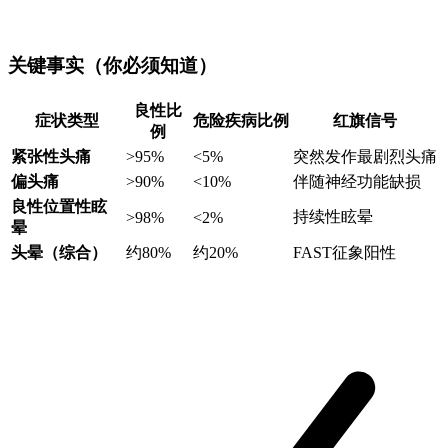
关键事实（你必须知道）
良性比
症状类型
危险疾病比例
红旗信号
例
紧张性头痛
>95%
<5%
突然发作最剧烈头痛
偏头痛
>90%
<10%
伴随神经功能缺损
良性位置性眩
持续性眩晕
>98%
<2%
晕
头晕（综合）
约80%
约20%
FAST征象阳性