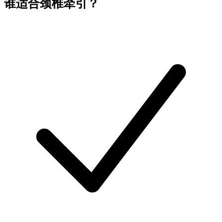
谁适合颈椎牵引？