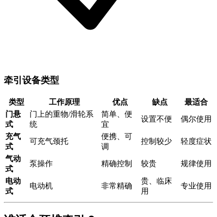
牵引设备类型
类型
工作原理
优点
缺点
最适合
门悬
门上的重物/滑轮系
简单、便
设置不便
偶尔使用
式
统
宜
充气
便携、可
可充气颈托
控制较少
轻度症状
式
调
气动
泵操作
精确控制
较贵
规律使用
式
电动
贵、临床
电动机
非常精确
专业使用
式
用