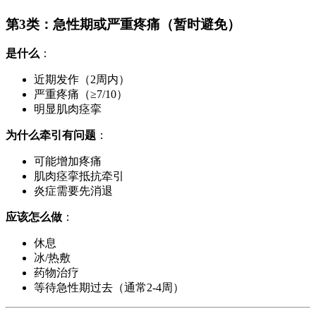
第3类：急性期或严重疼痛（暂时避免）
是什么
：
近期发作（2周内）
严重疼痛（≥7/10）
明显肌肉痉挛
为什么牵引有问题
：
可能增加疼痛
肌肉痉挛抵抗牵引
炎症需要先消退
应该怎么做
：
休息
冰/热敷
药物治疗
等待急性期过去（通常2-4周）