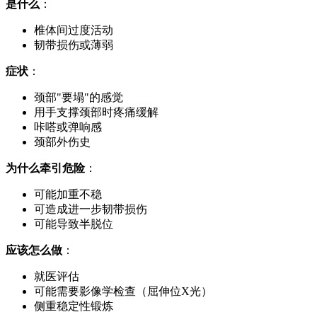
是什么
：
椎体间过度活动
韧带损伤或薄弱
症状
：
颈部"要塌"的感觉
用手支撑颈部时疼痛缓解
咔嗒或弹响感
颈部外伤史
为什么牵引危险
：
可能加重不稳
可造成进一步韧带损伤
可能导致半脱位
应该怎么做
：
就医评估
可能需要影像学检查（屈伸位X光）
侧重稳定性锻炼