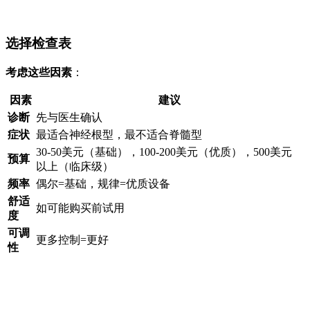
选择检查表
考虑这些因素
：
因素
建议
诊断
先与医生确认
症状
最适合神经根型，最不适合脊髓型
30-50美元（基础），100-200美元（优质），500美元
预算
以上（临床级）
频率
偶尔=基础，规律=优质设备
舒适
如可能购买前试用
度
可调
更多控制=更好
性