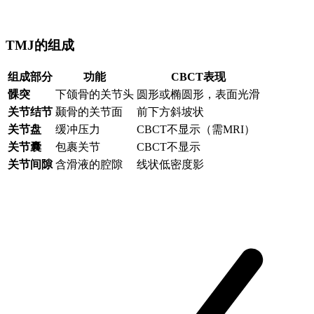
TMJ的组成
组成部分
功能
CBCT表现
髁突
下颌骨的关节头
圆形或椭圆形，表面光滑
关节结节
颞骨的关节面
前下方斜坡状
关节盘
缓冲压力
CBCT不显示（需MRI）
关节囊
包裹关节
CBCT不显示
关节间隙
含滑液的腔隙
线状低密度影