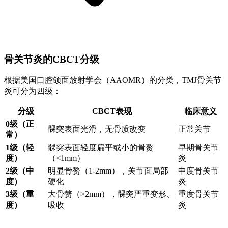
骨关节炎的CBCT分级
根据美国口腔颌面放射学会（AAOMR）的分类，TMJ骨关节
炎可分为四级：
分级
CBCT表现
临床意义
0级（正
髁突表面光滑，无骨质改变
正常关节
常）
1级（轻
髁突表面轻度扁平或小的骨赘
早期骨关节
度）
（<1mm）
炎
2级（中
明显骨赘（1-2mm），关节面局部
中度骨关节
度）
硬化
炎
3级（重
大骨赘（>2mm），髁突严重变形、
重度骨关节
度）
吸收
炎