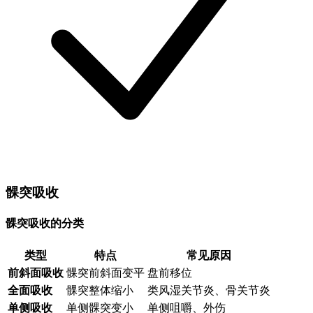
髁突吸收
髁突吸收的分类
类型
特点
常见原因
前斜面吸收
髁突前斜面变平
盘前移位
全面吸收
髁突整体缩小
类风湿关节炎、骨关节炎
单侧吸收
单侧髁突变小
单侧咀嚼、外伤