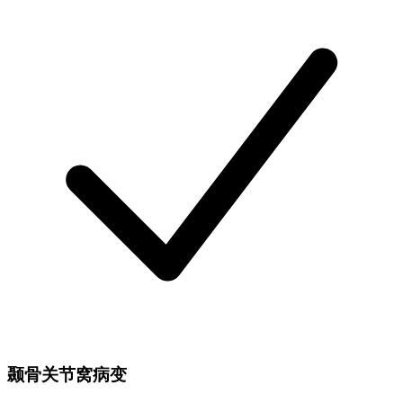
颞骨关节窝病变