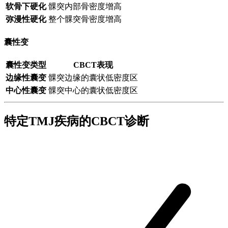
软骨下硬化
髁突内部骨密度增高
弥漫性硬化
整个髁突骨密度增高
囊性变
囊性变类型
CBCT表现
边缘性囊变
髁突边缘的囊状低密度区
中心性囊变
髁突中心的囊状低密度区
特定TMJ疾病的CBCT诊断