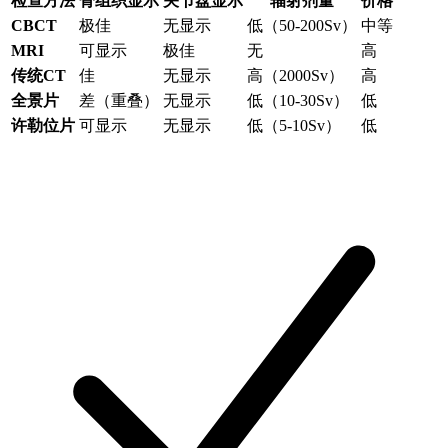
检查方法
骨组织显示
关节盘显示
辐射剂量
价格
CBCT
极佳
无显示
低（50-200Sv）
中等
MRI
可显示
极佳
无
高
传统CT
佳
无显示
高（2000Sv）
高
全景片
差（重叠）
无显示
低（10-30Sv）
低
许勒位片
可显示
无显示
低（5-10Sv）
低