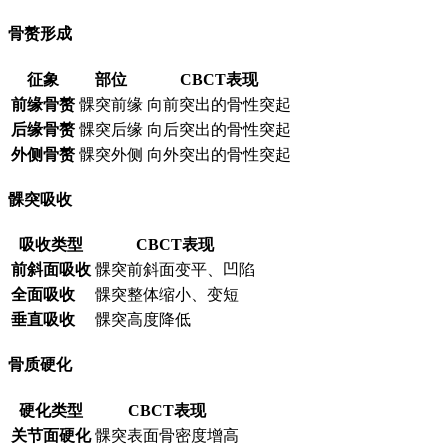
骨赘形成
征象
部位
CBCT表现
前缘骨赘
髁突前缘
向前突出的骨性突起
后缘骨赘
髁突后缘
向后突出的骨性突起
外侧骨赘
髁突外侧
向外突出的骨性突起
髁突吸收
吸收类型
CBCT表现
前斜面吸收
髁突前斜面变平、凹陷
全面吸收
髁突整体缩小、变短
垂直吸收
髁突高度降低
骨质硬化
硬化类型
CBCT表现
关节面硬化
髁突表面骨密度增高